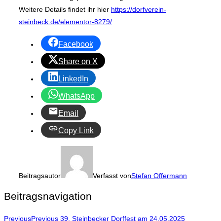
Weitere Details findet ihr hier
https://dorfverein-
steinbeck.de/elementor-8279/
Facebook
Share on X
LinkedIn
WhatsApp
Email
Copy Link
Beitragsautor
Verfasst von
Stefan Offermann
Beitragsnavigation
Previous
Previous
39. Steinbecker Dorffest am 24.05.2025